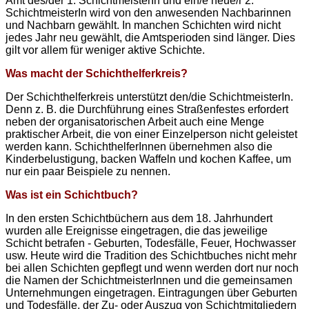
Amt des/der 1. SchichtmeisterIn und ein/e neue/r 2.
SchichtmeisterIn wird von den anwesenden Nachbarinnen
und Nachbarn gewählt. In manchen Schichten wird nicht
jedes Jahr neu gewählt, die Amtsperioden sind länger. Dies
gilt vor allem für weniger aktive Schichte.
Was macht der Schichthelferkreis?
Der Schichthelferkreis unterstützt den/die SchichtmeisterIn.
Denn z. B. die Durchführung eines Straßenfestes erfordert
neben der organisatorischen Arbeit auch eine Menge
praktischer Arbeit, die von einer Einzelperson nicht geleistet
werden kann. SchichthelferInnen übernehmen also die
Kinderbelustigung, backen Waffeln und kochen Kaffee, um
nur ein paar Beispiele zu nennen.
Was ist ein Schichtbuch?
In den ersten Schichtbüchern aus dem 18. Jahrhundert
wurden alle Ereignisse eingetragen, die das jeweilige
Schicht betrafen - Geburten, Todesfälle, Feuer, Hochwasser
usw. Heute wird die Tradition des Schichtbuches nicht mehr
bei allen Schichten gepflegt und wenn werden dort nur noch
die Namen der SchichtmeisterInnen und die gemeinsamen
Unternehmungen eingetragen. Eintragungen über Geburten
und Todesfälle, der Zu- oder Auszug von Schichtmitgliedern