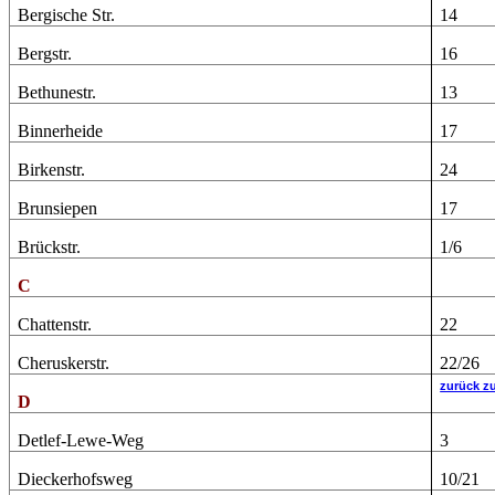
Bergische Str.
14
Bergstr.
16
Bethunestr.
13
Binnerheide
17
Birkenstr.
24
Brunsiepen
17
Brückstr.
1/6
C
Chattenstr.
22
Cheruskerstr.
22/26
zurück z
D
Detlef-Lewe-Weg
3
Dieckerhofsweg
10/21