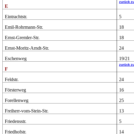
zurück z
E
Eintrachtstr.
5
Emil-Rohrmann-Str.
18
Ernst-Gremler-Str.
18
Ernst-Moritz-Arndt-Str.
24
Eschenweg
19/21
zurück z
F
Feldstr.
24
Försterweg
16
Forellenweg
25
Freiherr-vom-Stein-Str.
13
Friedensstr.
5
Friedhofstr.
14