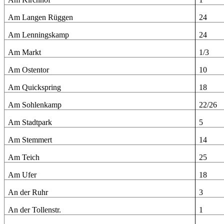
Am Langen Rüggen
24
Am Lenningskamp
24
Am Markt
1/3
Am Ostentor
10
Am Quickspring
18
Am Sohlenkamp
22/26
Am Stadtpark
5
Am Stemmert
14
Am Teich
25
Am Ufer
18
An der Ruhr
3
An der Tollenstr.
1