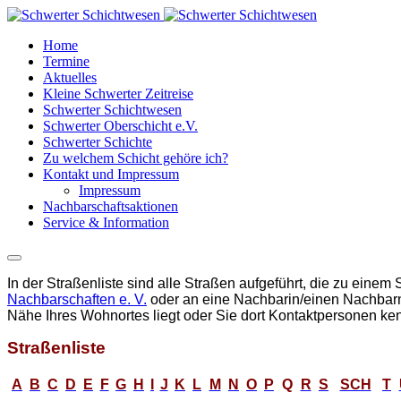
Home
Termine
Aktuelles
Kleine Schwerter Zeitreise
Schwerter Schichtwesen
Schwerter Oberschicht e.V.
Schwerter Schichte
Zu welchem Schicht gehöre ich?
Kontakt und Impressum
Impressum
Nachbarschaftsaktionen
Service & Information
I
n der Straßenliste sind alle Straßen aufgeführt, die zu einem 
Nachbarschaften e. V.
oder an eine Nachbarin/einen Nachbarn, 
Nähe Ihres Wohnortes liegt oder Sie dort Kontaktpersonen ke
Straßenliste
A
B
C
D
E
F
G
H
I
J
K
L
M
N
O
P
Q
R
S
SCH
T