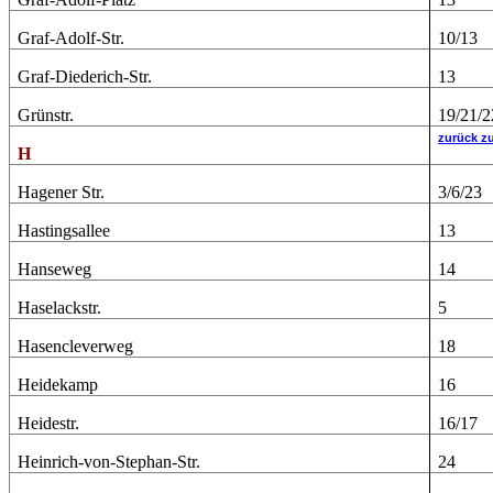
Graf-Adolf-Str.
10/13
Graf-Diederich-Str.
13
Grünstr.
19/21/2
zurück z
H
Hagener Str.
3/6/23
Hastingsallee
13
Hanseweg
14
Haselackstr.
5
Hasencleverweg
18
Heidekamp
16
Heidestr.
16/17
Heinrich-von-Stephan-Str.
24