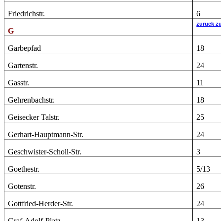
Friedrichstr.
6
zurück z
G
Garbepfad
18
Gartenstr.
24
Gasstr.
11
Gehrenbachstr.
18
Geisecker Talstr.
25
Gerhart-Hauptmann-Str.
24
Geschwister-Scholl-Str.
3
Goethestr.
5/13
Gotenstr.
26
Gottfried-Herder-Str.
24
Graf-Adolf-Platz
13