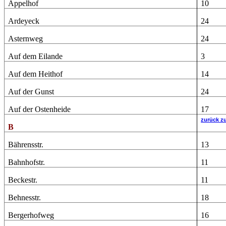
Appelhof
10
Ardeyeck
24
Asternweg
24
Auf dem Eilande
3
Auf dem Heithof
14
Auf der Gunst
24
Auf der Ostenheide
17
zurück z
B
Bährensstr.
13
Bahnhofstr.
11
Beckestr.
11
Behnesstr.
18
Bergerhofweg
16