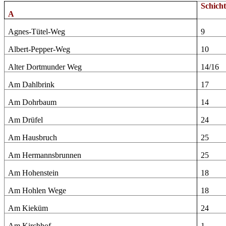
Schich
A
Agnes-Tütel-Weg
9
Albert-Pepper-Weg
10
Alter Dortmunder Weg
14/16
Am Dahlbrink
17
Am Dohrbaum
14
Am Drüfel
24
Am Hausbruch
25
Am Hermannsbrunnen
25
Am Hohenstein
18
Am Hohlen Wege
18
Am Kieküm
24
Am Kirchhof
1